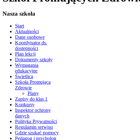
Nasza szkoła
Start
Aktualności
Dane osobowe
Koordynator ds.
dostępności
Plan lekcji
Dokumenty szkoły
Wymagania
edukacyjne
Świetlica
Szkoła Promująca
Zdrowie
Plany
Zapisy do klas 1
Konkursy
Inspektor ochrony
danych
Polityka Prywatności
Regulamin serwisu
Gdzie szukać pomocy
Pedagog i psycholog